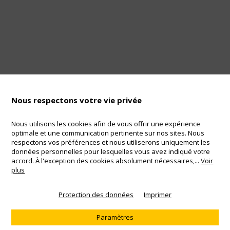
Nous respectons votre vie privée
Nous utilisons les cookies afin de vous offrir une expérience
optimale et une communication pertinente sur nos sites. Nous
Mentions légales
respectons vos préférences et nous utiliserons uniquement les
Telefon: +41 55 220 68 68
données personnelles pour lesquelles vous avez indiqué votre
AGB
accord. À l'exception des cookies absolument nécessaires,
...
Voir
Copyright 2017
plus
DE
EN
FR
IT
Protection des données
Imprimer
Produits
Conseiller
KeySecurity AG
protection de clés
vidéo
empreinte
Paramètres
Schlüsselschutz DE
Perdu les clés
AGB