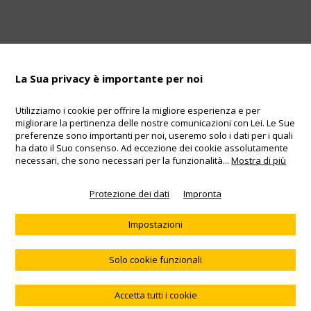
La Sua privacy è importante per noi
Utilizziamo i cookie per offrire la migliore esperienza e per
Colofone
migliorare la pertinenza delle nostre comunicazioni con Lei. Le Sue
Telefon: +41 55 220 68 68
preferenze sono importanti per noi, useremo solo i dati per i quali
AGB
ha dato il Suo consenso. Ad eccezione dei cookie assolutamente
Copyright 2017
necessari, che sono necessari per la funzionalità
...
Mostra di più
DE
EN
FR
IT
Protezione dei dati
Impronta
Prodotto
Consigliere
KeySecurity AG
protezione di chiave
Video
impronta
Impostazioni
Schlüsselschutz DE
Perso le chiavi
AGB
servizio di blocco carte
Perso il portafoglio
FAQ
24h
Contatto
Solo cookie funzionali
keymail come regalo
Accetta tutti i cookie