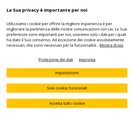
La Sua privacy è importante per noi
Utilizziamo i cookie per offrire la migliore esperienza e per
Colofone
migliorare la pertinenza delle nostre comunicazioni con Lei. Le Sue
Telefon: +41 55 220 68 68
preferenze sono importanti per noi, useremo solo i dati per i quali
AGB
ha dato il Suo consenso. Ad eccezione dei cookie assolutamente
Copyright 2017
necessari, che sono necessari per la funzionalità
...
Mostra di più
DE
EN
FR
IT
Protezione dei dati
Impronta
Prodotto
Consigliere
KeySecurity AG
protezione di chiave
Video
impronta
Impostazioni
Schlüsselschutz DE
Perso le chiavi
AGB
servizio di blocco carte
Perso il portafoglio
FAQ
24h
Contatto
Solo cookie funzionali
keymail come regalo
Accetta tutti i cookie
Newsletter abonnieren