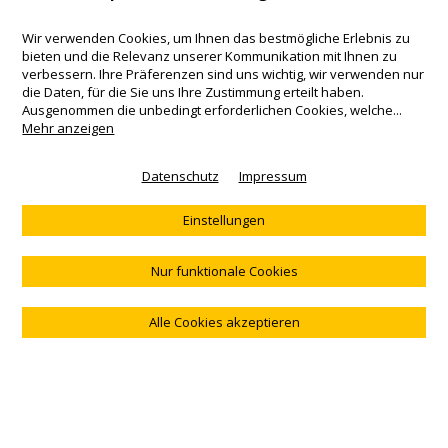
Wir verwenden Cookies, um Ihnen das bestmögliche Erlebnis zu
bieten und die Relevanz unserer Kommunikation mit Ihnen zu
Impressum
verbessern. Ihre Präferenzen sind uns wichtig, wir verwenden nur
Telefon: +41 55 220 68 68
die Daten, für die Sie uns Ihre Zustimmung erteilt haben.
AGB
Ausgenommen die unbedingt erforderlichen Cookies, welche
...
Copyright 2017
Mehr anzeigen
DE
EN
FR
IT
Datenschutz
Impressum
Produkte
Ratgeber
KeySecurity AG
Schlüsselschutz
Schlüssel verloren
Impressum
Einstellungen
Schlüsselschutz DE
Portemonnaie verloren
AGB
24h Kartensperrservice
FAQ
Mit Ihrem Logo
Kontakt
Nur funktionale Cookies
Alle Cookies akzeptieren
Newsletter abonnieren